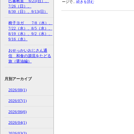
己書教室 6/21(日）、
ージで...
続きを読む
7/26（日）、
8/30（日）、9/13(日）
椅子ヨガ 7/8（水）、
7/22（水）、8/5（水）、
8/19（水）、9/2（水）、
9/16（水）
おせっかいおじさん通
信 和食の源流をたどる
旅（醤油編）
月別アーカイブ
2026/08(1)
2026/07(1)
2026/06(6)
2026/04(1)
2026/03(3)