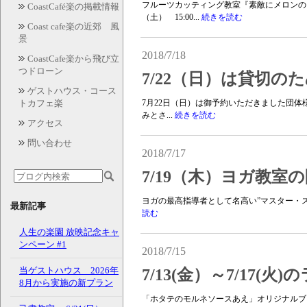
フルーツカッティング教室『素敵にメロンのフ
CoastCafé楽の掲載情報
（土） 15:00...
続きを読む
Coast cafe楽の近郊 風
景
2018/7/18
CoastCafe楽から飛び立
つドローン
7/22（日）は貸切
ゲストハウス・コース
トカフェ楽
7月22日（日）は御予約いただきました団
みとさ...
続きを読む
アクセス
問い合わせ
2018/7/17
7/19（木）ヨガ教室
ヨガの最高指導者として名高い”マスター・ス
最新記事
読む
人生の楽園 放映記念キャ
ンペーン #1
2018/7/15
当ゲストハウス 2026年
7/13(金）～7/17(
8月から実施の新プラン
「ホタテのモルネソースあえ」オリジナルブ