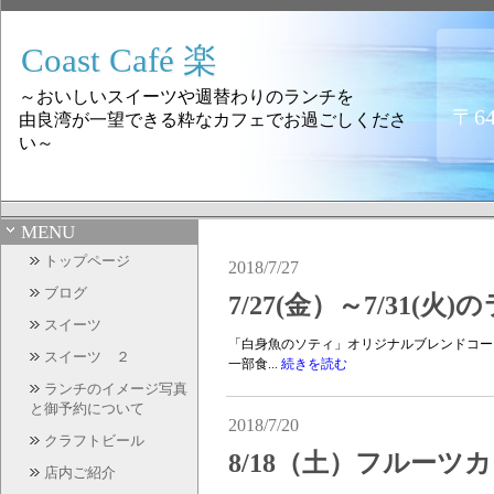
Coast Café 楽
～おいしいスイーツや週替わりのランチを
〒6
由良湾が一望できる粋なカフェでお過ごしくださ
い～
MENU
トップページ
2018/7/27
ブログ
7/27(金）～7/31(
スイーツ
「白身魚のソティ」オリジナルブレンドコー
スイーツ ２
一部食...
続きを読む
ランチのイメージ写真
と御予約について
2018/7/20
クラフトビール
8/18（土）フルー
店内ご紹介