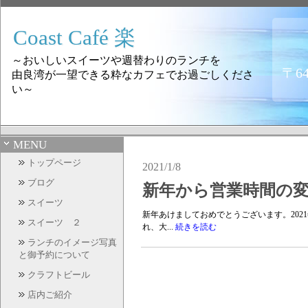
Coast Café 楽
～おいしいスイーツや週替わりのランチを
〒6
由良湾が一望できる粋なカフェでお過ごしくださ
い～
MENU
トップページ
2021/1/8
ブログ
新年から営業時間の
スイーツ
新年あけましておめでとうございます。20
スイーツ ２
れ、大...
続きを読む
ランチのイメージ写真
と御予約について
クラフトビール
店内ご紹介