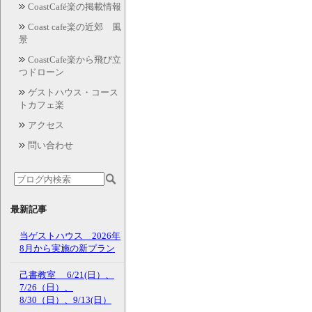
CoastCafé楽の掲載情報
Coast cafe楽の近郊 風
景
CoastCafe楽から飛び立
つドローン
ゲストハウス・コース
トカフェ楽
アクセス
問い合わせ
最新記事
当ゲストハウス 2026年
8月から実施の新プラン
己書教室 6/21(日）、
7/26（日）、
8/30（日）、9/13(日）