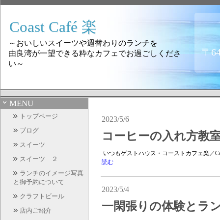
Coast Café 楽
～おいしいスイーツや週替わりのランチを
〒6
由良湾が一望できる粋なカフェでお過ごしくださ
い～
MENU
トップページ
2023/5/6
ブログ
コーヒーの入れ方教室と
スイーツ
いつもゲストハウス・コーストカフェ楽／Coas
スイーツ ２
読む
ランチのイメージ写真
と御予約について
2023/5/4
クラフトビール
一閑張りの体験とラン
店内ご紹介