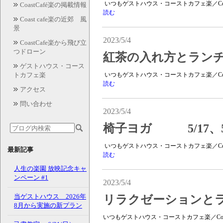
いつもゲストハウス・コーストカフェ楽／Coas
CoastCafé楽の掲載情報
読む
Coast cafe楽の近郊 風
景
2023/5/4
CoastCafe楽から飛び立
つドローン
紅茶の入れ方とランチ
ゲストハウス・コース
トカフェ楽
いつもゲストハウス・コーストカフェ楽／Coas
読む
アクセス
問い合わせ
2023/5/4
椅子ヨガ 5/17、5/
いつもゲストハウス・コーストカフェ楽／Coas
最新記事
読む
人生の楽園 放映記念キャ
ンペーン #1
2023/5/4
当ゲストハウス 2026年
リラクゼーションとラン
8月から実施の新プラン
いつもゲストハウス・コーストカフェ楽／Coas