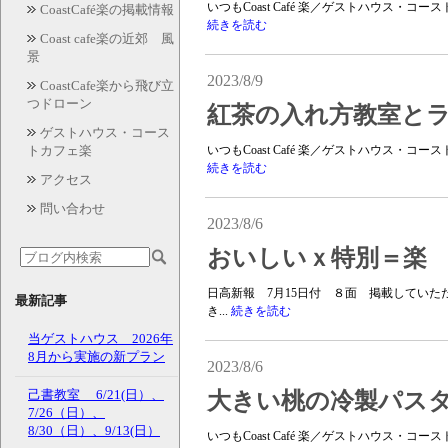
いつもCoast Café 楽／ゲストハウス・
CoastCafé楽の掲載情報
続きを読む
Coast cafe楽の近郊 風
景
2023/8/9
CoastCafe楽から飛び立
つドローン
紅茶の入れ方教室とラ
ゲストハウス・コース
トカフェ楽
いつもCoast Café 楽／ゲストハウス・
続きを読む
アクセス
問い合わせ
2023/8/6
おいしいｘ特別＝楽
日高新報 7月15日付 ８面 掲載していた
最新記事
き...
続きを読む
当ゲストハウス 2026年
8月から実施の新プラン
2023/8/6
己書教室 6/21(日）、
大きい桃の冷製パス
7/26（日）、
8/30（日）、9/13(日）
いつもCoast Café 楽／ゲストハウス・