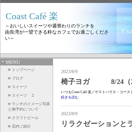
Coast Café 楽
～おいしいスイーツや週替わりのランチを
〒6
由良湾が一望できる粋なカフェでお過ごしくださ
い～
MENU
トップページ
2023/8/9
ブログ
椅子ヨガ 8/24（
スイーツ
いつもCoast Café 楽／ゲストハウス・
スイーツ ２
続きを読む
ランチのイメージ写真
と御予約について
2023/8/9
クラフトビール
リラクゼーションとラン
店内ご紹介