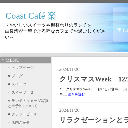
Coast Café 楽
～おいしいスイーツや週替わりのランチを
〒6
由良湾が一望できる粋なカフェでお過ごしくださ
い～
MENU
トップページ
2024/11/26
ブログ
クリスマスWeek 12/
スイーツ
１．クリスマスWeek／ おいしい食事、
スイーツ ２
￥6...
続きを読む
ランチのイメージ写真
と御予約について
2024/11/26
クラフトビール
リラクゼーションとラン
店内ご紹介