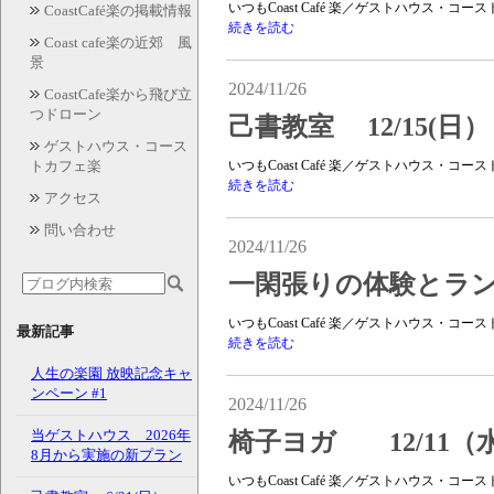
いつもCoast Café 楽／ゲストハウス・
CoastCafé楽の掲載情報
続きを読む
Coast cafe楽の近郊 風
景
2024/11/26
CoastCafe楽から飛び立
つドローン
己書教室 12/15(日）
ゲストハウス・コース
トカフェ楽
いつもCoast Café 楽／ゲストハウス・
続きを読む
アクセス
問い合わせ
2024/11/26
一閑張りの体験とランチ 
いつもCoast Café 楽／ゲストハウス・
最新記事
続きを読む
人生の楽園 放映記念キャ
ンペーン #1
2024/11/26
当ゲストハウス 2026年
椅子ヨガ 12/11（水
8月から実施の新プラン
いつもCoast Café 楽／ゲストハウス・