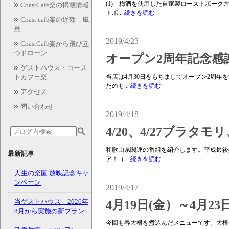
(1)「梅酒を使用した自家製ローストポーク
CoastCafé楽の掲載情報
トポ...
続きを読む
Coast cafe楽の近郊 風
景
2019/4/23
CoastCafe楽から飛び立
つドローン
オープン2周年記念感
ゲストハウス・コース
トカフェ楽
当店は4月30日をもちましてオープン2周
たのも...
続きを読む
アクセス
問い合わせ
2019/4/18
4/20、4/27ブラタ
和歌山県関連の番組を紹介します。平成最後
最新記事
ア！（...
続きを読む
人生の楽園 放映記念キャ
ンペーン
2019/4/17
当ゲストハウス 2026年
4月19日(金）～4月2
8月から実施の新プラン
今回も春大根を煮込んだメニューです。大根