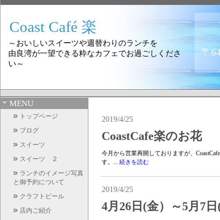
Coast Café 楽
～おいしいスイーツや週替わりのランチを
〒6
由良湾が一望できる粋なカフェでお過ごしくださ
い～
MENU
トップページ
2019/4/25
ブログ
CoastCafe楽のお花
スイーツ
今月から営業再開しておりますが、CoastC
スイーツ ２
す。...
続きを読む
ランチのイメージ写真
と御予約について
2019/4/25
クラフトビール
4月26日(金）～5月
店内ご紹介