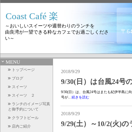
Coast Café 楽
～おいしいスイーツや週替わりのランチを
〒6
由良湾が一望できる粋なカフェでお過ごしくださ
い～
MENU
トップページ
2018/9/29
ブログ
9/30(日）は台風24
スイーツ
9/30(日）は、台風24号はまたも紀伊半島
スイーツ ２
号が...
続きを読む
ランチのイメージ写真
と御予約について
2018/9/29
クラフトビール
9/29(土）～10/2(
店内ご紹介