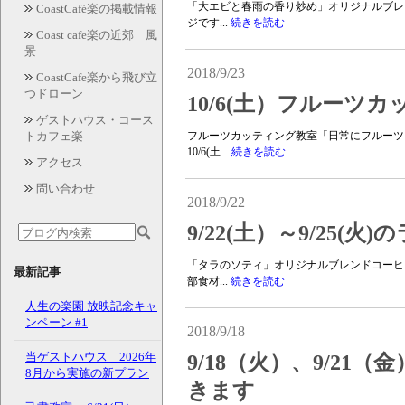
「大エビと春雨の香り炒め」オリジナルブレ
CoastCafé楽の掲載情報
ジです...
続きを読む
Coast cafe楽の近郊 風
景
2018/9/23
CoastCafe楽から飛び立
つドローン
10/6(土）フルーツ
ゲストハウス・コース
トカフェ楽
フルーツカッティング教室「日常にフルーツ
10/6(土...
続きを読む
アクセス
問い合わせ
2018/9/22
9/22(土）～9/25(
「タラのソティ」オリジナルブレンドコーヒ
最新記事
部食材...
続きを読む
人生の楽園 放映記念キャ
ンペーン #1
2018/9/18
当ゲストハウス 2026年
9/18（火）、9/2
8月から実施の新プラン
きます