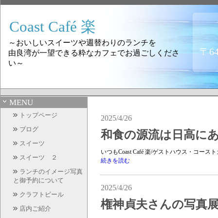
Coast Café 楽
～おいしいスイーツや週替わりのランチを
〒6
由良湾が一望できる粋なカフェでお過ごしくださ
い～
MENU
トップページ
2025/4/26
ブログ
和食の源流は日高に
スイーツ
いつもCoast Café 楽/ゲストハウス・コ
スイーツ ２
続きを読む
ランチのイメージ写真
と御予約について
2025/4/26
クラフトビール
権神貞夫さんの写真展 4
店内ご紹介