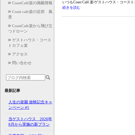
いつもCoast Café 楽/ゲストハウス・コ
CoastCafé楽の掲載情報
続きを読む
Coast cafe楽の近郊 風
景
CoastCafe楽から飛び立
つドローン
ゲストハウス・コース
トカフェ楽
アクセス
問い合わせ
最新記事
人生の楽園 放映記念キャ
ンペーン #1
当ゲストハウス 2026年
8月から実施の新プラン