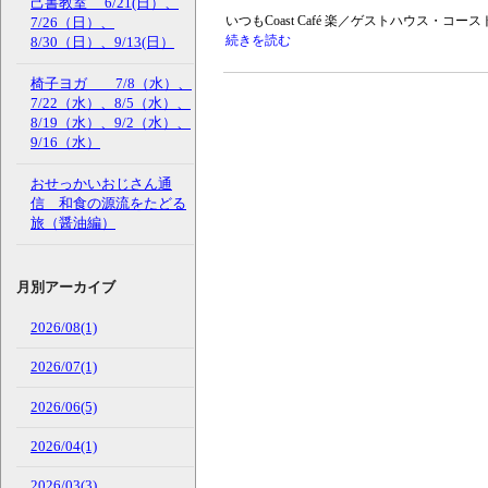
己書教室 6/21(日）、
いつもCoast Café 楽／ゲストハウス・
7/26（日）、
続きを読む
8/30（日）、9/13(日）
椅子ヨガ 7/8（水）、
7/22（水）、8/5（水）、
8/19（水）、9/2（水）、
9/16（水）
おせっかいおじさん通
信 和食の源流をたどる
旅（醤油編）
月別アーカイブ
2026/08(1)
2026/07(1)
2026/06(5)
2026/04(1)
2026/03(3)