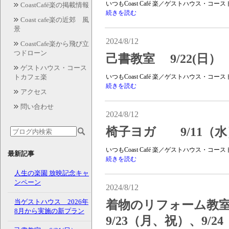
いつもCoast Café 楽／ゲストハウス・
CoastCafé楽の掲載情報
続きを読む
Coast cafe楽の近郊 風
景
2024/8/12
CoastCafe楽から飛び立
つドローン
己書教室 9/22(日）
ゲストハウス・コース
トカフェ楽
いつもCoast Café 楽／ゲストハウス・
続きを読む
アクセス
問い合わせ
2024/8/12
椅子ヨガ 9/11（水）
いつもCoast Café 楽／ゲストハウス・
最新記事
続きを読む
人生の楽園 放映記念キャ
ンペーン
2024/8/12
当ゲストハウス 2026年
着物のリフォーム教室 
8月から実施の新プラン
9/23（月、祝）、9/2