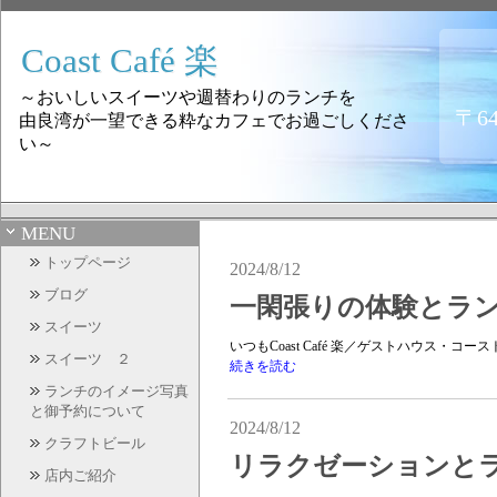
Coast Café 楽
～おいしいスイーツや週替わりのランチを
〒6
由良湾が一望できる粋なカフェでお過ごしくださ
い～
MENU
トップページ
2024/8/12
ブログ
一閑張りの体験とランチ 
スイーツ
いつもCoast Café 楽／ゲストハウス・
スイーツ ２
続きを読む
ランチのイメージ写真
と御予約について
2024/8/12
クラフトビール
リラクゼーションとラン
店内ご紹介