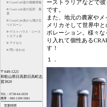
ーストラリアなどで彼
CoastCafé楽の掲載情報
です。
Coast cafe楽の近郊 風
景
また、地元の農家やメ
CoastCafe楽から飛び立
メリカそして世界中と
つドローン
ボレーション。様々な
ゲストハウス・コース
トカフェ楽
り入れて個性あるCRA
アクセス
す！
問い合わせ
１．
〒649-1221
和歌山県日高郡日高町志
賀3820
TEL：0738-64-2659
携帯：080-1309-5081
営業時間