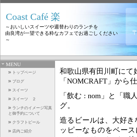
Coast Café 楽
～おいしいスイーツや週替わりのランチを
〒
由良湾が一望できる粋なカフェでお過ごしください
～
MENU
和歌山県有田川町にて
トップページ
「NOMCRAFT」か
ブログ
スイーツ
「飲む : nom」と「職人
スイーツ ２
グ。
ランチのイメージ写真
と御予約について
造るビールは、大好き
クラフトビール
ッピーなものをベース
店内ご紹介