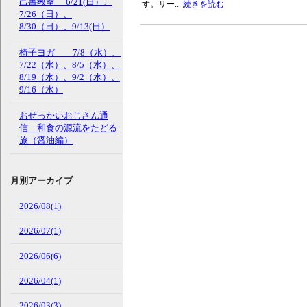
己書教室 6/21(日）、
す。サー...
続きを読む
7/26（日）、
8/30（日）、9/13(日）
椅子ヨガ 7/8（水）、
7/22（水）、8/5（水）、
8/19（水）、9/2（水）、
9/16（水）
おせっかいおじさん通
信 和食の源流をたどる
旅（醤油編）
月別アーカイブ
2026/08(1)
2026/07(1)
2026/06(6)
2026/04(1)
2026/03(3)