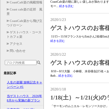
CoastCafe楽の朝に新しい楽しみが加わ
CoastCafé楽の掲載情報
モー...
続きを読む
Coast cafe楽の近郊 風
景
2020/1/23
CoastCafe楽から飛び立
つドローン
ゲストハウスのお客様 
ゲストハウス・コース
トカフェ楽
11/15～11/16フランスからEmiさん2名
続きを読む
アクセス
問い合わせ
2020/1/22
ゲストハウスのお客様 
8/10～8/11大阪 小林様、水谷様合計5
最新記事
&nb...
続きを読む
人生の楽園 放映記念キャ
ンペーン #1
2020/1/18
当ゲストハウス 2026年
1/18(土）～1/21(
8月から実施の新プラン
「サーモンのムニエル・レモンソースかけ」