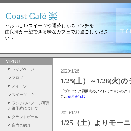
Coast Café 楽
～おいしいスイーツや週替わりのランチを
〒6
由良湾が一望できる粋なカフェでお過ごしくださ
い～
MENU
トップページ
2020/1/26
ブログ
1/25(土）～1/28(
スイーツ
「プロバンス風豚肉のフィレミニヨンのクリー
スイーツ ２
こ...
続きを読む
ランチのイメージ写真
と御予約について
2020/1/23
クラフトビール
1/25（土）よりモ
店内ご紹介