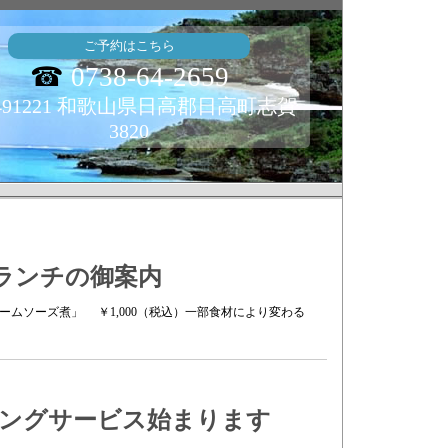
ご予約はこちら
☎
0738-64-2659
491221 和歌山県日高郡日高町志賀
3820
火)のランチの御案内
ムソーズ煮」 ￥1,000（税込）一部食材により変わる
ーニングサービス始まります