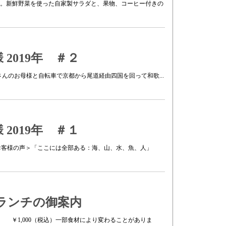
ります。新鮮野菜を使った自家製サラダと、果物、コーヒー付きの
2019年 ＃２
様Emiさんのお母様と自転車で京都から尾道経由四国を回って和歌...
2019年 ＃１
名＜お客様の声＞「ここには全部ある：海、山、水、魚、人」
火)のランチの御案内
 ￥1,000（税込）一部食材により変わることがありま