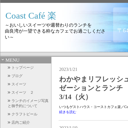
Coast Café 楽
～おいしいスイーツや週替わりのランチを
〒6
由良湾が一望できる粋なカフェでお過ごしくださ
い～
MENU
トップページ
2023/1/21
ブログ
わかやまリフレッシュプ
スイーツ
ゼーションとランチ 2/
スイーツ ２
3/14（火）
ランチのイメージ写真
と御予約について
いつもゲストハウス・コーストカフェ楽／Coas
続きを読む
クラフトビール
店内ご紹介
2023/1/19