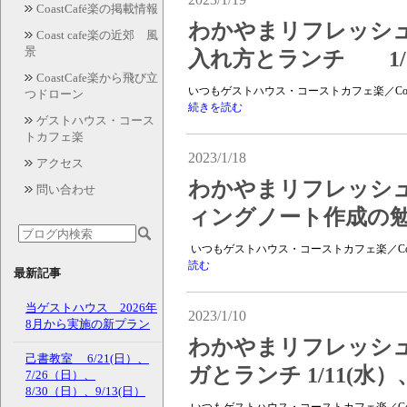
CoastCafé楽の掲載情報
わかやまリフレッシュプ
Coast cafe楽の近郊 風
景
入れ方とランチ 1/
CoastCafe楽から飛び立
いつもゲストハウス・コーストカフェ楽／Coas
つドローン
続きを読む
ゲストハウス・コース
トカフェ楽
2023/1/18
アクセス
わかやまリフレッシュプ
問い合わせ
ィングノート作成の勉強
いつもゲストハウス・コーストカフェ楽／Coas
読む
最新記事
当ゲストハウス 2026年
2023/1/10
8月から実施の新プラン
わかやまリフレッシュプ
己書教室 6/21(日）、
ガとランチ 1/11(水）、
7/26（日）、
8/30（日）、9/13(日）