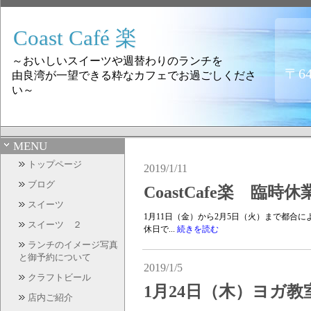
Coast Café 楽
～おいしいスイーツや週替わりのランチを
〒6
由良湾が一望できる粋なカフェでお過ごしくださ
い～
MENU
トップページ
2019/1/11
ブログ
CoastCafe楽 臨時
スイーツ
1月11日（金）から2月5日（火）まで都合に
スイーツ ２
休日で...
続きを読む
ランチのイメージ写真
と御予約について
2019/1/5
クラフトビール
1月24日（木）ヨガ
店内ご紹介