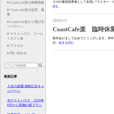
ヨガの最高指導者として名高い”マスター・ス
CoastCafé楽の掲載情報
読む
Coast cafe楽の近郊 風
景
2019/1/5
CoastCafe楽から飛び立
つドローン
CoastCafe楽 臨時
ゲストハウス・コース
トカフェ楽
新年あけましておめでとうございます。本年も
日...
続きを読む
アクセス
問い合わせ
最新記事
人生の楽園 放映記念キャ
ンペーン
当ゲストハウス 2026年
8月から実施の新プラン