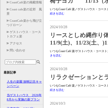
椅子ヨガ 11/13（水
CoastCafé楽の掲載情報
Coast cafe楽の近郊 風
いつもCoast Café 楽／ゲストハウス・
景
続きを読む
CoastCafe楽から飛び立
つドローン
2024/10/28
ゲストハウス・コース
リースとしめ縄作り体
トカフェ楽
11/9(土)、11/23(土、)
アクセス
問い合わせ
いつもCoast Café 楽/ゲストハウス・コ
きを読む
2024/10/28
最新記事
リラクゼーションとラン
人生の楽園 放映記念キャ
いつもCoast Café 楽／ゲストハウス・
ンペーン
続きを読む
当ゲストハウス 2026年
8月から実施の新プラン
2024/10/3