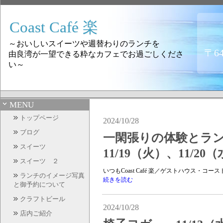
Coast Café 楽
～おいしいスイーツや週替わりのランチを
〒6
由良湾が一望できる粋なカフェでお過ごしくださ
い～
MENU
トップページ
2024/10/28
ブログ
一閑張りの体験とランチ 1
スイーツ
11/19（火）、11/20
スイーツ ２
いつもCoast Café 楽／ゲストハウス・
ランチのイメージ写真
続きを読む
と御予約について
クラフトビール
2024/10/28
店内ご紹介