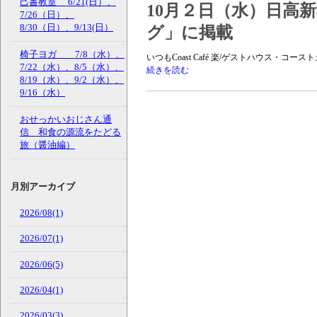
己書教室 6/21(日）、
10月２日（水）日高
7/26（日）、
8/30（日）、9/13(日）
グ」に掲載
椅子ヨガ 7/8（水）、
いつもCoast Café 楽/ゲストハウス・コ
7/22（水）、8/5（水）、
続きを読む
8/19（水）、9/2（水）、
9/16（水）
おせっかいおじさん通
信 和食の源流をたどる
旅（醤油編）
月別アーカイブ
2026/08(1)
2026/07(1)
2026/06(5)
2026/04(1)
2026/03(3)