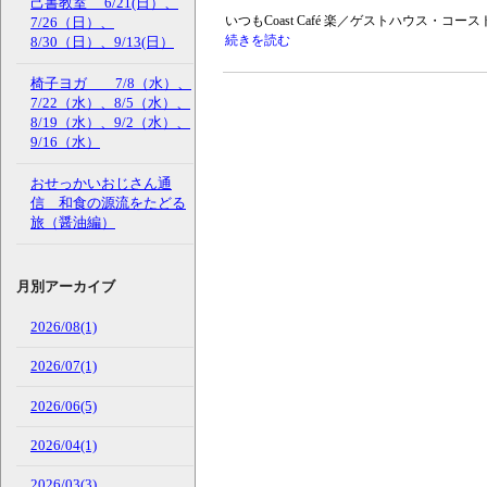
己書教室 6/21(日）、
いつもCoast Café 楽／ゲストハウス・
7/26（日）、
続きを読む
8/30（日）、9/13(日）
椅子ヨガ 7/8（水）、
7/22（水）、8/5（水）、
8/19（水）、9/2（水）、
9/16（水）
おせっかいおじさん通
信 和食の源流をたどる
旅（醤油編）
月別アーカイブ
2026/08(1)
2026/07(1)
2026/06(5)
2026/04(1)
2026/03(3)