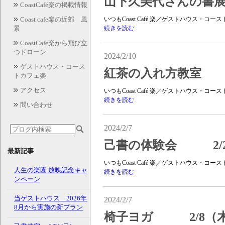
山下久美代さんの書展 2
CoastCafé楽の掲載情報
Coast cafe楽の近郊 風
いつもCoast Café 楽／ゲストハウス・
景
続きを読む
CoastCafe楽から飛び立
つドローン
2024/2/10
ゲストハウス・コース
紅茶の入れ方教室 2
トカフェ楽
アクセス
いつもCoast Café 楽／ゲストハウス・
続きを読む
問い合わせ
2024/2/7
己書の体験会 2/2
最新記事
いつもCoast Café 楽／ゲストハウス・
人生の楽園 放映記念キャ
続きを読む
ンペーン
当ゲストハウス 2026年
2024/2/7
8月から実施の新プラン
椅子ヨガ 2/8（木）