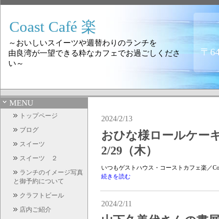
Coast Café 楽
～おいしいスイーツや週替わりのランチを
〒6
由良湾が一望できる粋なカフェでお過ごしくださ
い～
MENU
トップページ
2024/2/13
ブログ
おひな様ロールケーキ
スイーツ
2/29（木）
スイーツ ２
いつもゲストハウス・コーストカフェ楽／Coas
ランチのイメージ写真
続きを読む
と御予約について
クラフトビール
2024/2/11
店内ご紹介