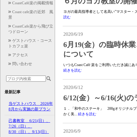
６月のヨガ教室の開
CoastCafé楽の掲載情報
Coast cafe楽の近郊 風
ヨガの最高指導者として名高い”マスター・ス
景
読む
CoastCafe楽から飛び立
つドローン
2020/6/19
ゲストハウス・コース
6月19(金）の臨時休業
トカフェ楽
について
アクセス
問い合わせ
いつもCoast Café 楽をご利用いただき誠
続きを読む
2020/6/12
最新記事
6/12(金）～6/16(
当ゲストハウス 2026年
１．「和牛のステーキ」 200gオリジナル
8月から実施の新プラン
かく美...
続きを読む
己書教室 6/21(日）、
7/26（日）、
2020/6/9
8/30（日）、9/13(日）