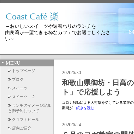
Coast Café 楽
～おいしいスイーツや週替わりのランチを
〒6
由良湾が一望できる粋なカフェでお過ごしくださ
い～
MENU
トップページ
2020/6/30
ブログ
和歌山県御坊・日高
スイーツ
ト」で応援しよう
スイーツ ２
コロナ騒動による大打撃を受けている業界の
ランチのイメージ写真
期間が...
続きを読む
と御予約について
クラフトビール
2020/6/24
店内ご紹介