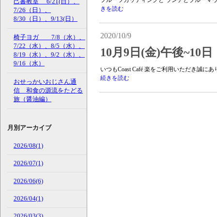
フルーツカッティングと ランチとブルーマウン
己書教室 6/21(日）、
きを読む
7/26（日）、
8/30（日）、9/13(日）
2020/10/9
椅子ヨガ 7/8（水）、
7/22（水）、8/5（水）、
10月9日(金)午後~
8/19（水）、9/2（水）、
9/16（水）
いつもCoast Café 楽をご利用いただき誠に
続きを読む
おせっかいおじさん通
信 和食の源流をたどる
旅（醤油編）
月別アーカイブ
2026/08(1)
2026/07(1)
2026/06(6)
2026/04(1)
2026/03(3)