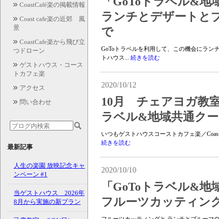
「GoToトラベル&
CoastCafé楽の掲載情報
ランチとデザートとブ
Coast cafe楽の近郊 風
景
で
CoastCafe楽から飛び立
GoToトラベルを利用して、この機会にラン
つドローン
トハウス...
続きを読む
ゲストハウス・コース
トカフェ楽
2020/10/12
アクセス
10月 チェアヨガ教
問い合わせ
ラベル&地域共通ク
いつもゲストハウスコーストカフェ楽／Coast
続きを読む
最新記事
人生の楽園 放映記念キャ
2020/10/10
ンペーン #1
「GoToトラベル&
当ゲストハウス 2026年
フルーツカッティン
8月から実施の新プラン