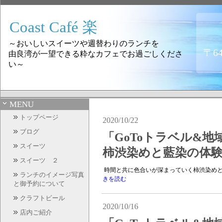
Coast Café 楽
～おいしいスイーツや週替わりのランチを
〒6
由良湾が一望できる粋なカフェでお過ごしくださ
い～
MENU
トップページ
2020/10/22
ブログ
「GoToトラベル&
スイーツ
柿渋染めと藍染の体
スイーツ ２
時間と共に色合いが深まっていく柿渋染めと、
ランチのイメージ写真
きを読む
と御予約について
クラフトビール
2020/10/16
店内ご紹介