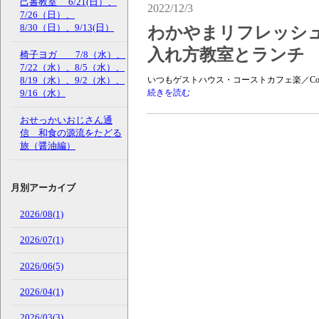
己書教室 6/21(日）、
2022/12/3
7/26（日）、
8/30（日）、9/13(日）
わかやまリフレッシ
入れ方教室とランチ 12
椅子ヨガ 7/8（水）、
7/22（水）、8/5（水）、
いつもゲストハウス・コーストカフェ楽／Coas
8/19（水）、9/2（水）、
続きを読む
9/16（水）
おせっかいおじさん通
信 和食の源流をたどる
旅（醤油編）
月別アーカイブ
2026/08(1)
2026/07(1)
2026/06(5)
2026/04(1)
2026/03(3)