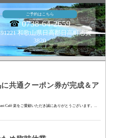
ご予約はこちら
☎
0738-64-2659
491221 和歌山県日高郡日高町志賀
3820
品に共通クーポン券が完成＆ア
t Café 楽をご愛顧いただき誠にありがとうございます。...