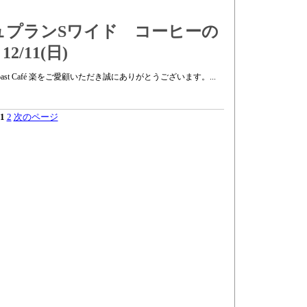
ュプランSワイド コーヒーの
/11(日)
t Café 楽をご愛顧いただき誠にありがとうございます。...
1
2
次のページ