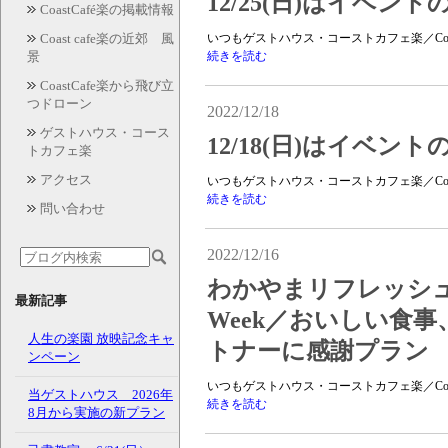
12/25(日)はイベン
CoastCafé楽の掲載情報
Coast cafe楽の近郊 風
いつもゲストハウス・コーストカフェ楽／Coas
景
続きを読む
CoastCafe楽から飛び立
つドローン
2022/12/18
ゲストハウス・コース
12/18(日)はイベン
トカフェ楽
アクセス
いつもゲストハウス・コーストカフェ楽／Coas
続きを読む
問い合わせ
2022/12/16
わかやまリフレッシ
最新記事
Week／おいしい食
人生の楽園 放映記念キャ
トナーに感謝プラン
ンペーン
いつもゲストハウス・コーストカフェ楽／Coas
当ゲストハウス 2026年
続きを読む
8月から実施の新プラン