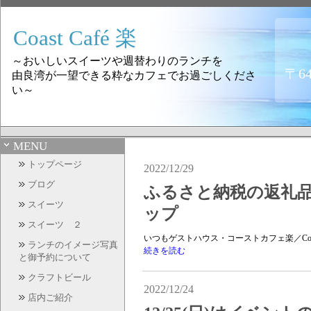
Coast Café 楽
～おいしいスイーツや週替わりのランチを
〒6
由良湾が一望できる粋なカフェでお過ごしくださ
い～
MENU
トップページ
2022/12/29
ブログ
ふるさと納税の返礼
スイーツ
ップ
スイーツ ２
いつもゲストハウス・コーストカフェ楽／Coas
ランチのイメージ写真
続きを読む
と御予約について
クラフトビール
2022/12/24
店内ご紹介