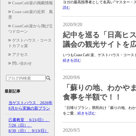
ヨガの最高指導者として名高い”マスター・ス
CoastCafé楽の掲載情報
読む
Coast cafe楽の近郊 風
景
2020/9/20
CoastCafe楽から飛び立
つドローン
紀中を巡る「日高ヒス
ゲストハウス・コース
議会の観光サイトを
トカフェ楽
アクセス
いつもCoast Café 楽、ゲストハウス・
続きを読む
問い合わせ
2020/9/6
「蘇りの地、わかや
最新記事
食事を半額で！！
当ゲストハウス 2026年
「日帰りプラン」県民向け「蘇りの地、わか
8月から実施の新プラン
をご愛...
続きを読む
己書教室 6/21(日）、
7/26（日）、
2020/9/5
8/30（日）、9/13(日）