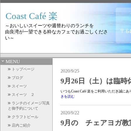
Coast Café 楽
～おいしいスイーツや週替わりのランチを
〒6
由良湾が一望できる粋なカフェでお過ごしくださ
い～
MENU
トップページ
2020/9/25
ブログ
9月26日（土）は臨
スイーツ
いつもCoast Café 楽をご利用いただき誠に
スイーツ ２
きを読む
ランチのイメージ写真
と御予約について
2020/9/22
クラフトビール
9月の チェアヨガ教
店内ご紹介