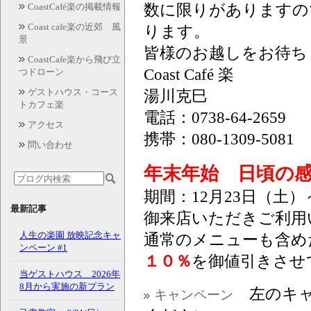
数に限りがありますの
CoastCafé楽の掲載情報
Coast cafe楽の近郊 風
ります。
景
皆様のお越しをお待ち
CoastCafe楽から飛び立
Coast Café 楽
つドローン
ゲストハウス・コース
湯川克巳
トカフェ楽
電話：0738-64-2659
アクセス
携帯：080-1309-5081
問い合わせ
年末年始 日頃の
期間：12月23日（土
最新記事
御来店いただきご利用
人生の楽園 放映記念キャ
通常のメニューも含め
ンペーン #1
１０％
を御値引きさせ
当ゲストハウス 2026年
8月から実施の新プラン
左のキャ
キャンペーン