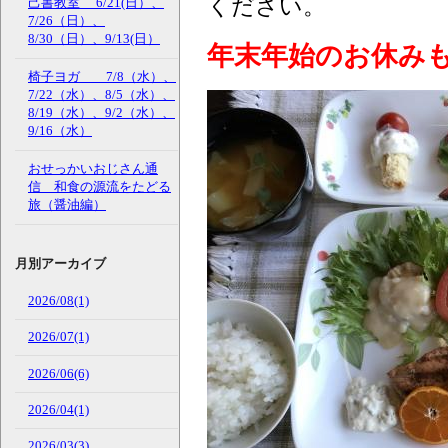
ください。
己書教室 6/21(日）、
7/26（日）、
8/30（日）、9/13(日）
年末年始のお休み
椅子ヨガ 7/8（水）、
7/22（水）、8/5（水）、
8/19（水）、9/2（水）、
9/16（水）
おせっかいおじさん通
信 和食の源流をたどる
旅（醤油編）
月別アーカイブ
2026/08(1)
2026/07(1)
2026/06(6)
2026/04(1)
2026/03(3)