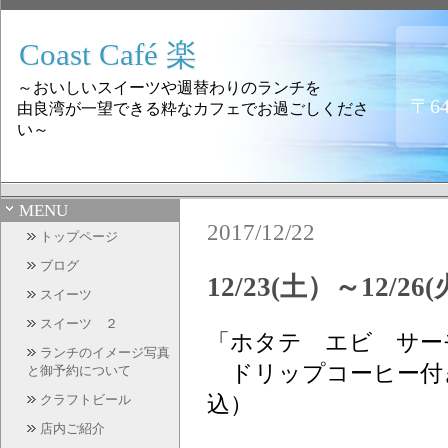
Coast Café 楽
～おいしいスイーツや週替わりのランチを
〒6
由良湾が一望できる粋なカフェでお過ごしくださ
い～
MENU
2017/12/22
トップページ
ブログ
12/23(土）～12/
スイーツ
スイーツ ２
「ホタテ エビ サー
ランチのイメージ写真
ドリップコーヒー
と御予約について
込）
クラフトビール
店内ご紹介