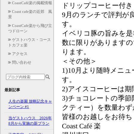
CoastCafé楽の掲載情報
ドリップコーヒー付き 
Coast cafe楽の近郊 風
9月のランチで評判が
景
す。
CoastCafe楽から飛び立
つドローン
イベリコ豚の旨みを是
ゲストハウス・コース
数に限りがありますの
トカフェ楽
ります。
アクセス
＜その他＞
問い合わせ
1)10月より随時メニ
す。
2)アイスコーヒーは
最新記事
3)チョコレートの季
人生の楽園 放映記念キャ
クティー）を数量わず
ンペーン #1
皆様のお越しをお待ち
当ゲストハウス 2026年
8月から実施の新プラン
Coast Café 楽