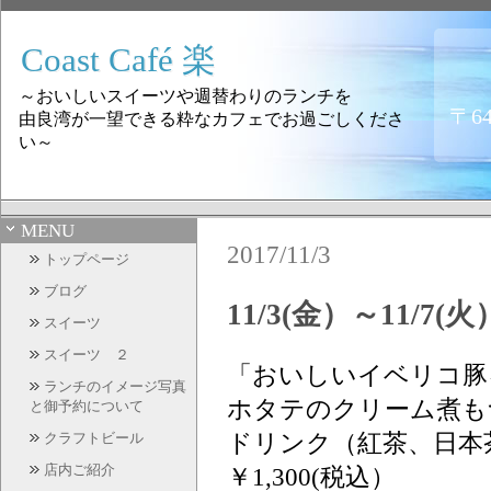
Coast Café 楽
～おいしいスイーツや週替わりのランチを
〒6
由良湾が一望できる粋なカフェでお過ごしくださ
い～
MENU
2017/11/3
トップページ
ブログ
11/3(金）～11/
スイーツ
スイーツ ２
「おいしいイベリコ豚
ランチのイメージ写真
ホタテのクリーム煮も
と御予約について
ドリンク（紅茶、日
クラフトビール
店内ご紹介
￥1,300(税込）