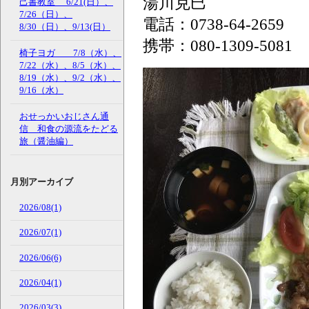
湯川克巳
己書教室 6/21(日）、
7/26（日）、
電話：0738-64-2659
8/30（日）、9/13(日）
携帯：080-1309-5081
椅子ヨガ 7/8（水）、
7/22（水）、8/5（水）、
8/19（水）、9/2（水）、
9/16（水）
おせっかいおじさん通
信 和食の源流をたどる
旅（醤油編）
月別アーカイブ
2026/08(1)
2026/07(1)
2026/06(6)
2026/04(1)
2026/03(3)