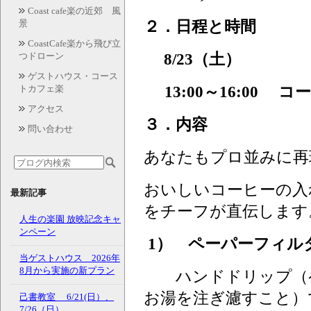
Coast cafe楽の近郊 風
２．日程と時間
景
CoastCafe楽から飛び立
8/23（土）
つドローン
ゲストハウス・コース
13:00～16:00
トカフェ楽
アクセス
３．内容
問い合わせ
あなたもプロ並みに再
おいしいコーヒーの入
最新記事
をチーフが直伝します
人生の楽園 放映記念キャ
ンペーン
1） ペーパーフィル
当ゲストハウス 2026年
8月から実施の新プラン
ハンドドリップ（ペ
お湯を注ぎ濾すこと）
己書教室 6/21(日）、
7/26（日）、