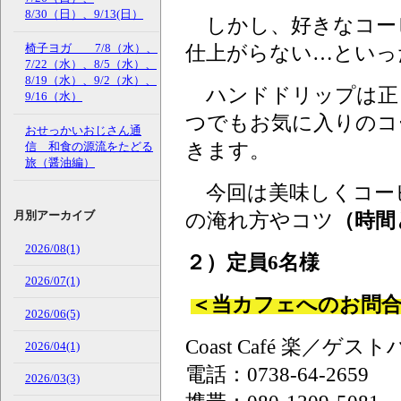
8/30（日）、9/13(日）
しかし、好きなコー
仕上がらない…といっ
椅子ヨガ 7/8（水）、
7/22（水）、8/5（水）、
8/19（水）、9/2（水）、
ハンドドリップは正
9/16（水）
つでもお気に入りのコ
おせっかいおじさん通
きます。
信 和食の源流をたどる
旅（醤油編）
今回は美味しくコー
の淹れ方やコツ
（時間
月別アーカイブ
2026/08(1)
２）定員6名様
2026/07(1)
＜当カフェへのお問
2026/06(5)
Coast Café 楽
2026/04(1)
電話：0738-64-2659
2026/03(3)