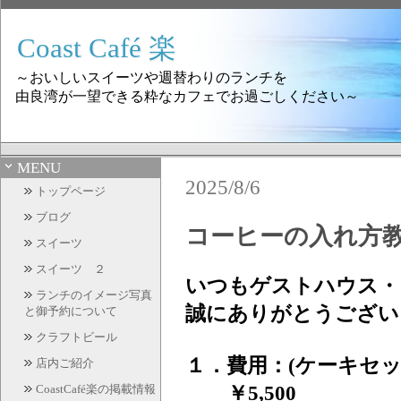
Coast Café 楽
～おいしいスイーツや週替わりのランチを
由良湾が一望できる粋なカフェでお過ごしください～
MENU
2025/8/6
トップページ
ブログ
コーヒーの入れ方教
スイーツ
スイーツ ２
いつもゲストハウス・コー
ランチのイメージ写真
誠にありがとうござい
と御予約について
クラフトビール
１．
費用：(ケーキセ
店内ご紹介
￥5,500
CoastCafé楽の掲載情報