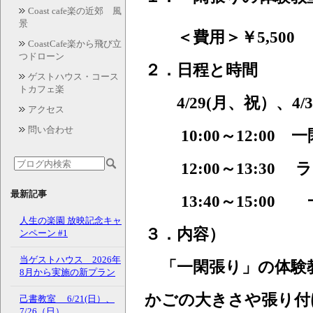
Coast cafe楽の近郊 風
景
＜費用＞￥5,500
CoastCafe楽から飛び立
つドローン
２．日程と時間
ゲストハウス・コース
トカフェ楽
4/29(月、祝）、4/
アクセス
問い合わせ
10:00～12:00 
12:00～13:30
最新記事
13:40～15:00
人生の楽園 放映記念キャ
３．内容）
ンペーン #1
当ゲストハウス 2026年
「一閑張り」の体
8月から実施の新プラン
かごの大きさや張り付
己書教室 6/21(日）、
7/26（日）、