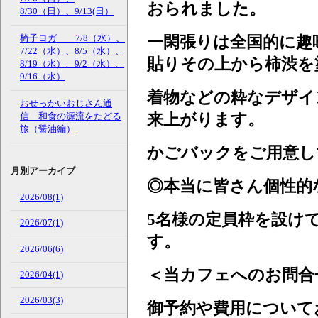
おられました。
8/30（日）、9/13(日）
一閑張りは全国的に趣
椅子ヨガ 7/8（水）、
7/22（水）、8/5（水）、
貼りその上から柿渋を
8/19（水）、9/2（水）、
9/16（水）
着物などの粋なデザイ
おせっかいおじさん通
来上がります。
信 和食の源流をたどる
旅（醤油編）
かごバックをご用意し
月別アーカイブ
◎本当に皆さん個性的
2026/08(1)
5名様の定員枠を設け
2026/07(1)
す。
2026/06(6)
＜当カフェへのお問合
2026/04(1)
2026/03(3)
御予約や費用について