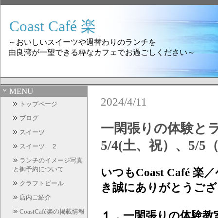
Coast Café 楽
～おいしいスイーツや週替わりのランチを
由良湾が一望できる粋なカフェでお過ごしください～
MENU
2024/4/11
トップページ
ブログ
一閑張りの体験とラン
スイーツ
5/4(土、祝）、5/
スイーツ ２
ランチのイメージ写真
と御予約について
いつもCoast Caf
クラフトビール
き誠にありがとうござ
店内ご紹介
CoastCafé楽の掲載情報
１．一閑張りの体