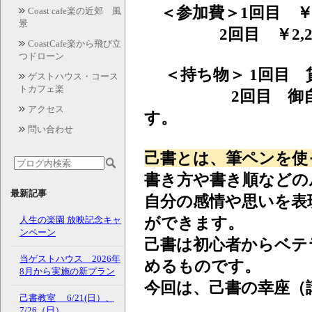
＜参加費
＞1回目 ￥
Coast cafe楽の近郊 風
景
2回目 ￥2,20
CoastCafe楽から飛び立
つドローン
＜持ち物＞
1回目
ゲストハウス・コース
トカフェ楽
2回目 御自分の
アクセス
す。
問い合わせ
己書とは、筆ペンを使
書き方や書き順などの
最新記事
自分の感情や思いを表
ができます。
人生の楽園 放映記念キャ
ンペーン
己書は初心者からベテ
当ゲストハウス 2026年
めるものです。
8月から実施の新プラン
今回は、己書の幸座（
己書教室 6/21(日）、
7/26（日）、