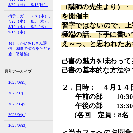
8/30（日）、9/13(日）
（講師の先生より）・
を開催中
椅子ヨガ 7/8（水）、
7/22（水）、8/5（水）、
習字ではないので、上
8/19（水）、9/2（水）、
9/16（水）
極端の話、下手に書い
え～っ、と思われたあ
おせっかいおじさん通
信 和食の源流をたどる
旅（醤油編）
己書の魅力を味わって
己書の基本的な方法や
月別アーカイブ
2026/08(1)
２．日時： ４月１４日
2026/07(1)
午前の部
10:3
2026/06(5)
午後の部
13:3
（各回 定員：8名
2026/04(1)
2026/03(3)
＜当カフェへのお問合