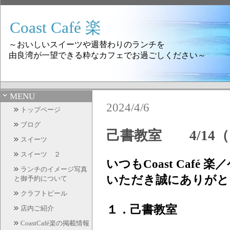
Coast Café 楽
～おいしいスイーツや週替わりのランチを
由良湾が一望できる粋なカフェでお過ごしください～
MENU
2024/4/6
トップページ
ブログ
己書教室 4/14（
スイーツ
スイーツ ２
いつもCoast Caf
ランチのイメージ写真
いただき誠にありがと
と御予約について
クラフトビール
１．己書教室
店内ご紹介
CoastCafé楽の掲載情報