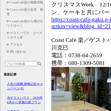
CoastCafé楽の掲載情報
クリスマスWeek 12/
Coast cafe楽の近郊 風
ン、ケーキと共にパー
景
https://coast-cafe-gaku.p
CoastCafe楽から飛び立
action=view&blog_id=2
つドローン
ゲストハウス・コース
トカフェ楽
Coast Café 楽
アクセス
川克巳
問い合わせ
電話：0738-64-2659
携帯：080-1309-5081
最新記事
人生の楽園 放映記念キャ
ンペーン #1
当ゲストハウス 2026年
8月から実施の新プラン