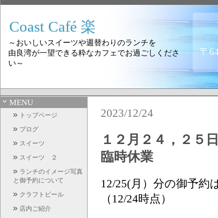
Coast Café 楽
～おいしいスイーツや週替わりのランチを
〒6
由良湾が一望できる粋なカフェでお過ごしくださ
い～
MENU
2023/12/24
トップページ
ブログ
１２月２４，２５
スイーツ
臨時休業
スイーツ ２
ランチのイメージ写真
と御予約について
12/25(月）分の御
クラフトビール
（12/24時点）
店内ご紹介