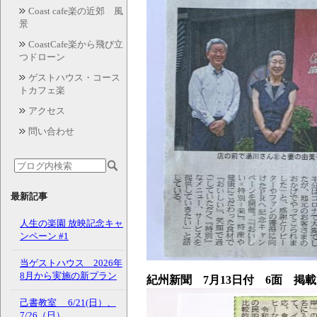
Coast cafe楽の近郊 風
景
CoastCafe楽から飛び立
つドローン
ゲストハウス・コース
トカフェ楽
アクセス
問い合わせ
最新記事
人生の楽園 放映記念キャ
ンペーン #1
当ゲストハウス 2026年
8月から実施の新プラン
紀州新聞 7月13日付 6面 掲
己書教室 6/21(日）、
7/26（日）、