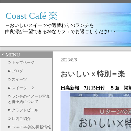
Coast Café 楽
～おいしいスイーツや週替わりのランチを
由良湾が一望できる粋なカフェでお過ごしください～
MENU
2023/8/6
トップページ
ブログ
おいしいｘ特別＝楽
スイーツ
日高新報 7月15日付 ８
面 掲
スイーツ ２
ランチのイメージ写真
と御予約について
クラフトビール
店内ご紹介
CoastCafé楽の掲載情報