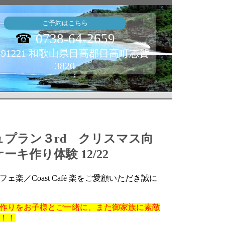
ご予約はこちら
☎
0738-64-2659
491221 和歌山県日高郡日高町志賀
3820
プラン３rd クリスマス向
キ作り体験 12/22
楽／Coast Café 楽をご愛顧いただき誠に
作りをお子様とご一緒に、また御家族に素敵
！！