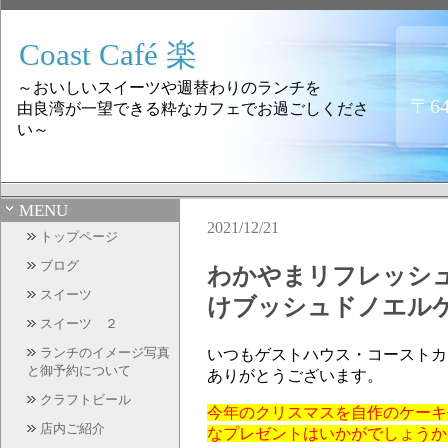
Coast Café 楽
～おいしいスイーツや週替わりのランチを
〒6
由良湾が一望できる粋なカフェでお過ごしくださ
い～
MENU
2021/12/21
トップページ
ブログ
わかやまリフレッシュ
スイーツ
けブッシュドノエルケー
スイーツ ２
ランチのイメージ写真
いつもゲストハウス・コーストカフェ
と御予約について
ありがとうございます。
クラフトビール
今年のクリスマスを自作のケーキ
店内ご紹介
なプレゼントはいかがでしょうか