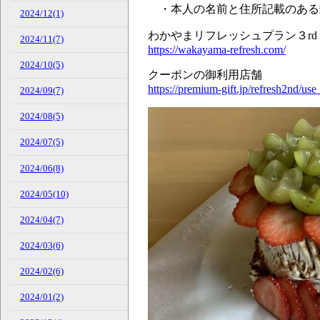
・本人の名前と住所記載のある
2024/12(1)
わかやまリフレッシュプラン３
2024/11(7)
https://wakayama-refresh.com/
2024/10(5)
クーポンの御利用店舗
https://premium-gift.jp/refresh2nd/use
2024/09(7)
2024/08(5)
2024/07(5)
2024/06(8)
2024/05(10)
2024/04(7)
2024/03(6)
2024/02(6)
2024/01(2)