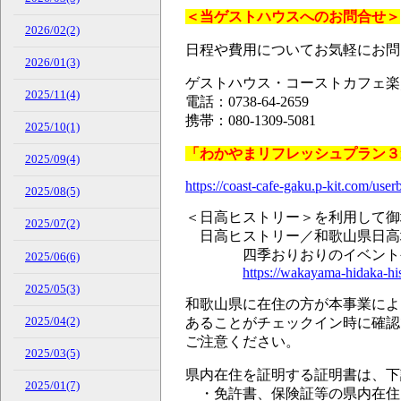
＜当ゲストハウスへのお問合せ＞
2026/02(2)
日程や費用についてお気軽にお問
2026/01(3)
ゲストハウス・コーストカフェ楽／Co
2025/11(4)
電話：0738-64-2659
携帯：080-1309-5081
2025/10(1)
「わかやまリフレッシュプラン３
2025/09(4)
https://coast-cafe-gaku.p-kit.com/u
2025/08(5)
＜日高ヒストリー＞を利用して御
2025/07(2)
日高ヒストリー／和歌山県日高
四季おりおりのイベントや特
2025/06(6)
https://wakayama-hidaka-his
2025/05(3)
和歌山県に在住の方が本事業によ
2025/04(2)
あることがチェックイン時に確認
ご注意ください。
2025/03(5)
県内在住を証明する証明書は、下
2025/01(7)
・免許書、保険証等の県内在住