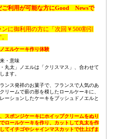
利用が可能な方にGood Newsで
ンに御利用の方に「次回￥500割引
す。
ノエルケーキ作り体験
来・意味
・丸太」ノエルは「クリスマス」、合わせて
します。
ランス発祥のお菓子で、フランスで人気のあ
クリームで薪の形を模したロールケーキに、
レーションしたケーキをブッシュドノエルと
、スポンジケーキにホイップクリームをぬり
でロールケーキを作り、カットして丸太を作
してイチゴやシャインマスカットで仕上げま