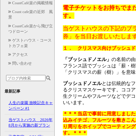
CoastCafé楽の掲載情報
電子チケットをお持ちでまだご
Coast cafe楽の近郊 風
す。
景
CoastCafe楽から飛び立
当ゲストハウスの下記のプラ
つドローン
券」を当日お渡しいたしま
ゲストハウス・コース
トカフェ楽
１． クリスマス向けブッシュド
アクセス
「ブッシュドノエル」
の名前の由
問い合わせ
フランス語でブッシュは「薪・樹
「クリスマスの薪（樹）」を意味
ブッシュドノエル
とは伝統的なフ
るクリスマスケーキです。ココア
最新記事
生クリームやフルーツなどでデコ
いいます。
人生の楽園 放映記念キャ
ンペーン #1
＊＊＊当店で事前に用意しました
込みイチゴ、フルーツを敷きこん
当ゲストハウス 2026年
8月から実施の新プラン
り周りをホイップでコーティング
す。＊＊＊