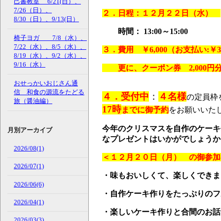
己書教室 6/21(日）、
7/26（日）、
２．日程：１２月２２日（水）
8/30（日）、9/13(日）
時間： 13:00～15:00
椅子ヨガ 7/8（水）、
7/22（水）、8/5（水）、
３．費用 ￥6,000（お支払い:￥3
8/19（水）、9/2（水）、
9/16（水）
更に、クーポン券 2,000円分
おせっかいおじさん通
信 和食の源流をたどる
４．受付中
：
４名様
の定員枠
旅（醤油編）
17時
までに御予約
をお願いいた
今年のクリスマスを自作のケーキ
月別アーカイブ
なプレゼントはいかがでしょうか
2026/08(1)
＜１２月２０日（月） の御参加
2026/07(1)
・味もおいしくて、楽しくできま
2026/06(6)
・自作ケーキ作りをたっぷりのフ
2026/04(1)
・楽しいケーキ作りと合間のお話
2026/03(3)