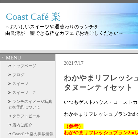
Coast Café 楽
～おいしいスイーツや週替わりのランチを
由良湾が一望できる粋なカフェでお過ごしください～
MENU
2021/7/17
トップページ
ブログ
わかやまリフレッシュ
スイーツ
タヌーンティセット
スイーツ ２
ランチのイメージ写真
いつもゲストハウス・コーストカフェ
と御予約について
わかやまリフレッシュプラン2nd 
クラフトビール
店内ご紹介
（参考）
わかやまリフレッシュプラン2nd／
CoastCafé楽の掲載情報