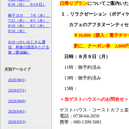
日帰りプラン
についてご案内いた
8/30（日）、9/13(日）
１．リラクゼーション（ボディケ
椅子ヨガ 7/8（水）、
7/22（水）、8/5（水）、
カフェのアフタヌーンティセ
8/19（水）、9/2（水）、
9/16（水）
￥10,000（購入：電子チケッ
おせっかいおじさん通
更に、クーポン券 2,000
信 和食の源流をたどる
旅（醤油編）
日時：８月９日（月）
11時：御予約済み
月別アーカイブ
13時：御予約済み
2026/08(1)
15時：
2026/07(1)
＜当ゲストハウスへのお問合せ＞
2026/06(6)
ゲストハウス・コーストカフェ楽／Co
2026/04(1)
電話：0738-64-2659
2026/03(3)
携帯：080-1309-5081