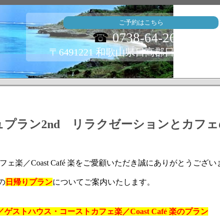
ご予約はこちら
☎
0738-64-2659
〒6491221 和歌山県日高郡日高町志賀38
プラン2nd リラクゼーションとカフ
楽／Coast Café 楽をご愛顧いただき誠にありがとうござい
の
日帰りプラン
についてご案内いたします。
ゲストハウス・コーストカフェ楽／Coast Café 楽のプラン