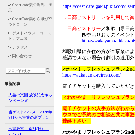
Coast cafe楽の近郊 風
https://coast-cafe-gaku.p-kit.com/u
景
＜日高ヒストリー＞を利用して御
CoastCafe楽から飛び立
つドローン
日高ヒストリー
／和歌山県日高
ゲストハウス・コース
四季おりおりのイベントや特
トカフェ楽
https://wakayama-hidaka-his
アクセス
和歌山県に在住の方が本事業によ
問い合わせ
確認できない場合は割引の適用外
わかやまリフレッシュプラン２nd
https://wakayama-refresh.com/
最新記事
電子チケットを購入していただき
人生の楽園 放映記念キャ
＜わかやま リフレッシュプラン
ンペーン #1
電子チケットの入手方法がわから
当ゲストハウス 2026年
ウスでご予約のご相談と共に事務
8月から実施の新プラン
連絡下さい。
己書教室 6/21(日）、
わかやまリフレッシュプラン2n
7/26（日）、