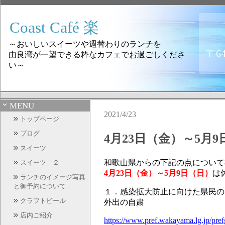
Coast Café 楽
～おいしいスイーツや週替わりのランチを
〒6
由良湾が一望できる粋なカフェでお過ごしくださ
い～
MENU
2021/4/23
トップページ
ブログ
4月23日（金）～5月
スイーツ
和歌山県からの下記の点について
スイーツ ２
4月23日（金）～5月9日（日）
は
ランチのイメージ写真
と御予約について
１．感染拡大防止に向けた県民の
クラフトビール
外出の自粛
店内ご紹介
https://www.pref.wakayama.lg.jp/pre