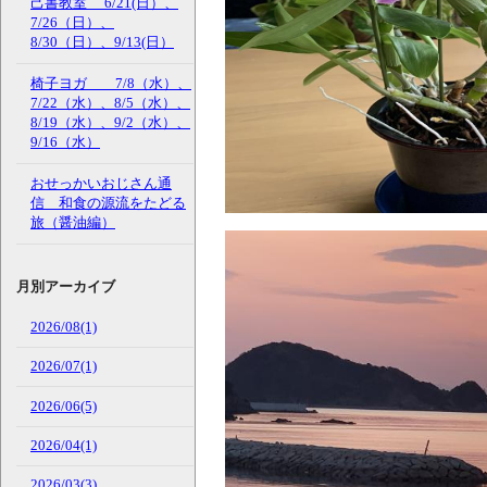
己書教室 6/21(日）、
7/26（日）、
8/30（日）、9/13(日）
椅子ヨガ 7/8（水）、
7/22（水）、8/5（水）、
8/19（水）、9/2（水）、
9/16（水）
おせっかいおじさん通
信 和食の源流をたどる
旅（醤油編）
月別アーカイブ
2026/08(1)
2026/07(1)
2026/06(5)
2026/04(1)
2026/03(3)