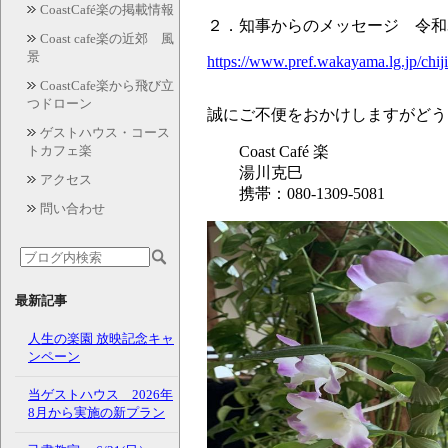
CoastCafé楽の掲載情報
２．知事からのメッセージ 令和3
Coast cafe楽の近郊 風
景
https://www.pref.wakayama.lg.jp/chi
CoastCafe楽から飛び立
つドローン
誠にご不便をおかけしますがどう
ゲストハウス・コース
トカフェ楽
Coast Café 楽
湯川克巳
アクセス
携帯：080-1309-5081
問い合わせ
最新記事
人生の楽園 放映記念キャ
ンペーン
当ゲストハウス 2026年
8月から実施の新プラン