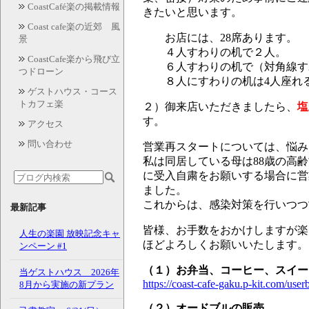
CoastCafé楽の掲載情報
きたいと思います。
Coast cafe楽の近郊 風
お店には、28席あります。
景
４人すわりの机で２人。
CoastCafe楽から飛び立
６人すわりの机で（対角線すわ
つドローン
８人にすわりの机は4人座れ
ゲストハウス・コース
トカフェ楽
２）御来店いただきましたら、
塩
す。
アクセス
問い合わせ
営業再スタートについては、悩み
私は同居している母は88歳の高
に受入自粛をお願いする場合に営
ました。
これからは、感染対策を行いつつ
最新記事
皆様、お手数をおかけしますが楽
人生の楽園 放映記念キャ
ほどよろしくお願いいたします。
ンペーン #1
（１）お弁当、コーヒー、スイー
当ゲストハウス 2026年
https://coast-cafe-gaku.p-kit.com/u
8月から実施の新プラン
（２）オードブルの販売