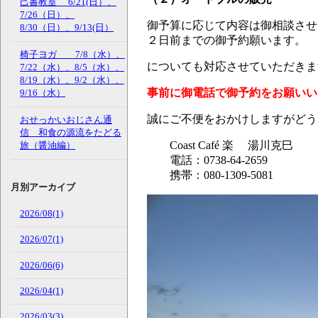
己書教室 6/21(日）、
7/26（日）、
御予算に応じて内容は御相談させ
8/30（日）、9/13(日）
２日前までの御予約願います。
椅子ヨガ 7/8（水）、
についても対応させていただきま
7/22（水）、8/5（水）、
8/19（水）、9/2（水）、
事前に御電話で御予約をお願いい
9/16（水）
誠にご不便をおかけしますがどう
おせっかいおじさん通
信 和食の源流をたどる
Coast Café 楽 湯川克巳
旅（醤油編）
電話：0738-64-2659
携帯：080-1309-5081
月別アーカイブ
2026/08(1)
2026/07(1)
2026/06(6)
2026/04(1)
2026/03(3)