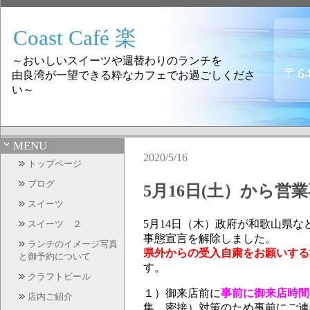
Coast Café 楽
～おいしいスイーツや週替わりのランチを
〒6
由良湾が一望できる粋なカフェでお過ごしくださ
い～
MENU
2020/5/16
トップページ
ブログ
5月16日(土）から営
スイーツ
5月14日（木）政府が和歌山県な
スイーツ ２
事態宣言を解除しました。
ランチのイメージ写真
県外からの受入自粛をお願いする
と御予約について
す。
クラフトビール
１）御来店前に
事前に御来店時間
店内ご紹介
集、密接）対策のため事前にご連