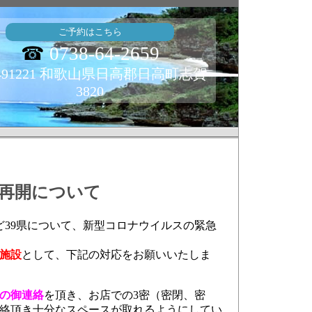
ご予約はこちら
☎
0738-64-2659
491221 和歌山県日高郡日高町志賀
3820
業再開について
ど39県について、新型コロナウイルスの緊急
施設
として、下記の対応をお願いいたしま
の御連絡
を頂き、お店での3密（密閉、密
絡頂き十分なスペースが取れるようにしてい