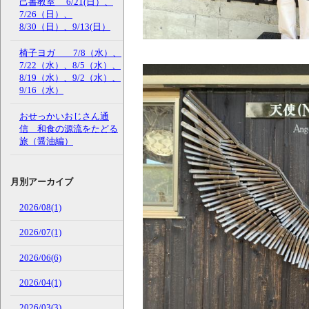
己書教室 6/21(日）、
7/26（日）、
8/30（日）、9/13(日）
椅子ヨガ 7/8（水）、
7/22（水）、8/5（水）、
8/19（水）、9/2（水）、
9/16（水）
おせっかいおじさん通
信 和食の源流をたどる
旅（醤油編）
月別アーカイブ
2026/08(1)
2026/07(1)
2026/06(6)
2026/04(1)
2026/03(3)