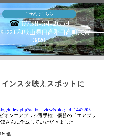
ご予約はこちら
☎
0738-64-2659
491221 和歌山県日高郡日高町志賀
3820
 インスタ映えスポットに
serblog/index.php?action=view&blog_id=1443205
ンピオンエアブラシ選手権 優勝
の「エアブラ
UKEさんに作成していただきました。
60個