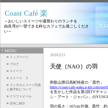
Coast Café 楽
～おいしいスイーツや週替わりのランチを
〒6
由良湾が一望できる粋なカフェでお過ごしくださ
い～
MENU
2020/2/21
トップページ
ブログ
天使（NAO）の羽
スイーツ
スイーツ ２
和歌山県日高町特産の「黒竹」
ランチのイメージ写真
https://coast-cafe-gaku.p-kit.com/u
と御予約について
を生かした作品を第2回TVチャ
クラフトビール
シ・アート・ジャパン」のYUS
店内ご紹介
羽の長さ：167cm/片側、黒竹 約1