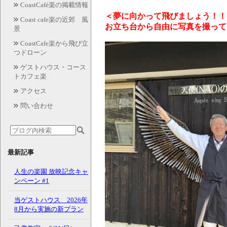
CoastCafé楽の掲載情報
＜夢に向かって飛びましょう！！
Coast cafe楽の近郊 風
お立ち台から自由に写真を撮って
景
CoastCafe楽から飛び立
つドローン
ゲストハウス・コース
トカフェ楽
アクセス
問い合わせ
最新記事
人生の楽園 放映記念キャ
ンペーン #1
当ゲストハウス 2026年
8月から実施の新プラン