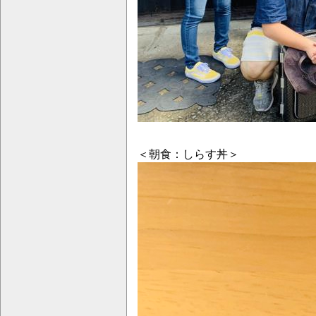
＜朝食：しらす丼＞