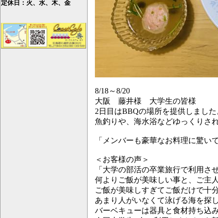
定休日：火、水、木、金
8/18～8/20
大阪 藤井様 大学生の皆様
2日目はBBQの場所を提供しました
魚釣りや、海水浴などゆっくりさ
「メンバーも豪華なお料理に驚い
＜お客様の声＞
「大学の部活の卒業旅行で利用さ
何よりご飯が美味しい事と、ご主
ご飯が美味しすぎてご飯だけで十
あまり人がいなくて泳げる海を探
バーベキューは器具と食材持ち込み