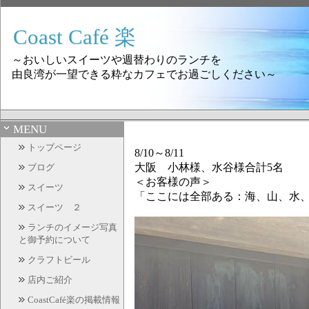
Coast Café 楽
～おいしいスイーツや週替わりのランチを
由良湾が一望できる粋なカフェでお過ごしください～
MENU
トップページ
8/10～8/11
大阪 小林様、水谷様合計5名
ブログ
＜お客様の声＞
スイーツ
「ここには全部ある：海、山、水
スイーツ ２
ランチのイメージ写真
と御予約について
クラフトビール
店内ご紹介
CoastCafé楽の掲載情報