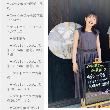
Coast cafe楽の近郊 風
景
CoastCafe楽から飛び立
つドローン
ゲストハウス・コース
トカフェ楽
基本情報
ゲストハウスのお客
様 2024年 熊野古道紀
伊路
ゲストハウスのお客
様 2023年 熊野古道
ゲストハウスのお客
様
ゲストハウスのお客
様 2019年 ＃１
ゲストハウスのお客
様 2019年 ＃２
CoastCafe楽/ゲスト