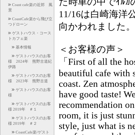
た時車の中でｲﾙ
Coast cafe楽の近郊 風
景
11/16は白崎
CoastCafe楽から飛び立
向かわれました
つドローン
ゲストハウス・コース
トカフェ楽
＜お客様の声＞
基本情報
ゲストハウスのお客
「First of all the ho
様 2024年 熊野古道紀
伊路
beautiful cafe with s
ゲストハウスのお客
様 2023年 熊野古道
coast. Zen atmosphe
ゲストハウスのお客
have good taste! We
様
recommendation on w
ゲストハウスのお客
様 2019年 ＃１
room, it is just stu
ゲストハウスのお客
style, just what is 
様 2019年 ＃２
CoastCafe楽/ゲスト