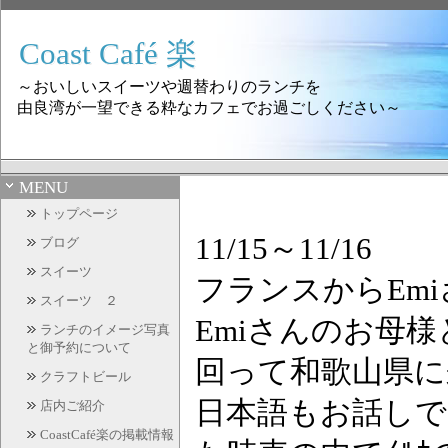
Coast Café 楽
～おいしいスイーツや週替わりのランチを
由良湾が一望できる粋なカフェでお過ごしください～
MENU
トップページ
11/15～11/16
ブログ
スイーツ
フランスからEmi
スイーツ ２
Emiさんのお母
ランチのイメージ写真
と御予約について
回って和歌山県に
クラフトビール
日本語もお話しで
店内ご紹介
CoastCafé楽の掲載情報