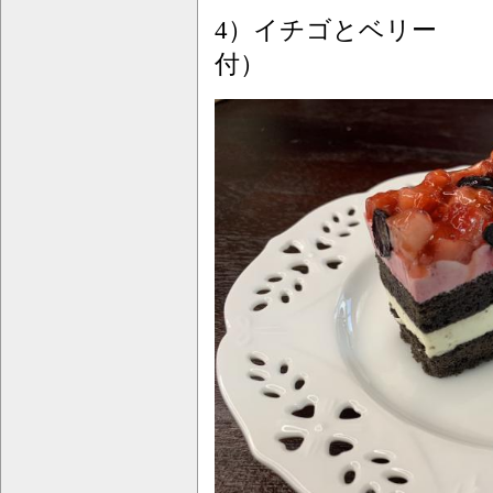
4）イチゴとベリ
付）