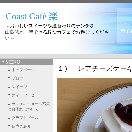
Coast Café 楽
～おいしいスイーツや週替わりのランチを
〒6
由良湾が一望できる粋なカフェでお過ごしくださ
い～
MENU
１）
レアチーズケーキ
トップページ
ブログ
スイーツ
スイーツ ２
ランチのイメージ写真
と御予約について
クラフトビール
店内ご紹介