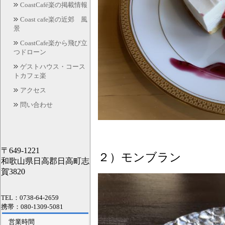
CoastCafé楽の掲載情報
Coast cafe楽の近郊 風
景
CoastCafe楽から飛び立
つドローン
ゲストハウス・コース
トカフェ楽
アクセス
問い合わせ
〒649-1221
２）
モンブラン 
和歌山県日高郡日高町志
賀3820
TEL：0738-64-2659
携帯：080-1309-5081
営業時間