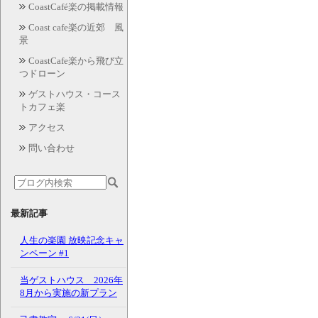
CoastCafé楽の掲載情報
Coast cafe楽の近郊 風
景
CoastCafe楽から飛び立
つドローン
ゲストハウス・コース
トカフェ楽
アクセス
問い合わせ
最新記事
人生の楽園 放映記念キャ
ンペーン #1
当ゲストハウス 2026年
8月から実施の新プラン