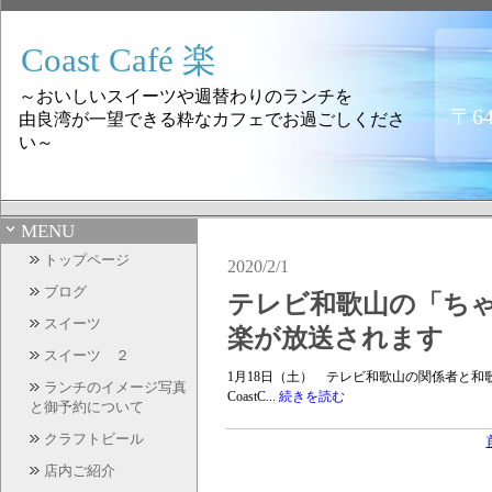
Coast Café 楽
～おいしいスイーツや週替わりのランチを
〒6
由良湾が一望できる粋なカフェでお過ごしくださ
い～
MENU
トップページ
2020/2/1
ブログ
テレビ和歌山の「ちゃぶ
スイーツ
楽が放送されます
スイーツ ２
1月18日（土） テレビ和歌山の関係者と和歌
ランチのイメージ写真
CoastC...
続きを読む
と御予約について
クラフトビール
店内ご紹介