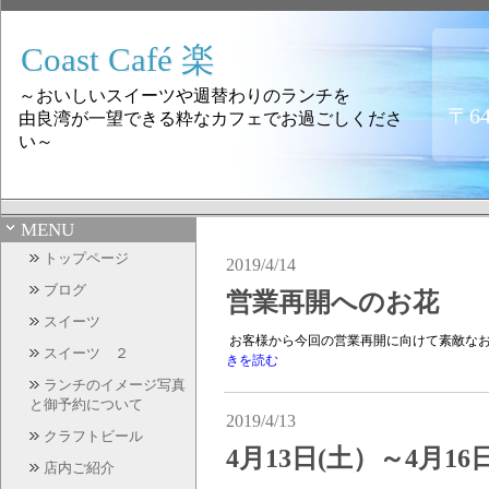
Coast Café 楽
～おいしいスイーツや週替わりのランチを
〒6
由良湾が一望できる粋なカフェでお過ごしくださ
い～
MENU
トップページ
2019/4/14
ブログ
営業再開へのお花
スイーツ
お客様から今回の営業再開に向けて素敵なお花
スイーツ ２
きを読む
ランチのイメージ写真
と御予約について
2019/4/13
クラフトビール
4月13日(土）～4月1
店内ご紹介