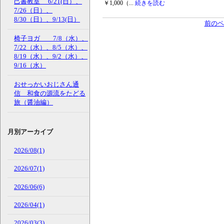
己書教室 6/21(日）、
￥1,000（...
続きを読む
7/26（日）、
8/30（日）、9/13(日）
前のペ
椅子ヨガ 7/8（水）、
7/22（水）、8/5（水）、
8/19（水）、9/2（水）、
9/16（水）
おせっかいおじさん通
信 和食の源流をたどる
旅（醤油編）
月別アーカイブ
2026/08(1)
2026/07(1)
2026/06(6)
2026/04(1)
2026/03(3)