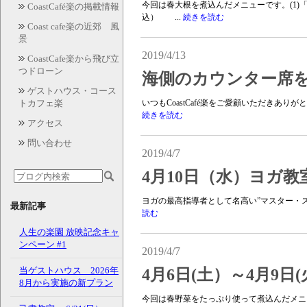
今回は春大根を煮込んだメニューです。(1)
CoastCafé楽の掲載情報
込） ...
続きを読む
Coast cafe楽の近郊 風
景
2019/4/13
CoastCafe楽から飛び立
つドローン
海側のカウンター席
ゲストハウス・コース
トカフェ楽
いつもCoastCafé楽をご愛顧いただきあり
続きを読む
アクセス
問い合わせ
2019/4/7
4月10日（水）ヨガ
ヨガの最高指導者として名高い”マスター・ス
最新記事
読む
人生の楽園 放映記念キャ
ンペーン #1
2019/4/7
当ゲストハウス 2026年
4月6日(土）～4月9
8月から実施の新プラン
今回は春野菜をたっぷり使って煮込